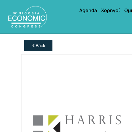
Agenda
Χορηγοί
Ομ
Back