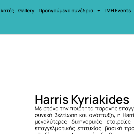
ιλητές
Gallery
Προηγούμενα συνέδρια
IMH Events
Harris Kyriakides
Με στόχο την ποιότητα παροχής επαγ
συνεχή βελτίωση και ανάπτυξη, η Harris
μεγαλύτερες δικηγορικές εταιρεί
επαγγελματικής επιτυχίας, βασική π