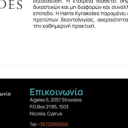
εξειδίκευση. Η εταιρεία διαθέτει ση
δικαστικών και μη διαφορών και συναλ
επίπεδο. Η Harris Kyriakides παραμέν
προτύπων δεοντολογίας, ακεραιότητ
την καθημερινή πρακτική.
Επικοινωνία
νωνία
Aigaleo 5, 2057 Strovolos
P.O.Box 21185, 1503
Nicosia, Cyprus
Tel:
+35722505555