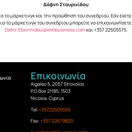
Δάφνη Σταυρινίδου
ια το μάρκετινγκ και την προώθηση του συνεδρίου. Εάν έχετ
ια το μάρκετινγκ του συνεδρίου μπορείτε να επικοινωνήσετε
Dafni.Stavrinidou@imhbusiness.com
και +357 22505575.
Επικοινωνία
νωνία
Aigaleo 5, 2057 Strovolos
P.O.Box 21185, 1503
Nicosia, Cyprus
Tel:
+35722505555
Fax:
+357 22679820