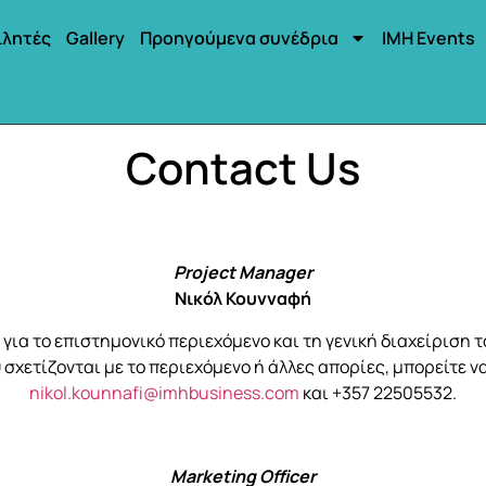
ιλητές
Gallery
Προηγούμενα συνέδρια
IMH Events
Contact Us
Project Manager
Νικόλ Κουνναφή
 για το επιστημονικό περιεχόμενο και τη γενική διαχείριση τ
χετίζονται με το περιεχόμενο ή άλλες απορίες, μπορείτε ν
nikol.kounnafi@imhbusiness.com
και +357 22505532.
Marketing Officer